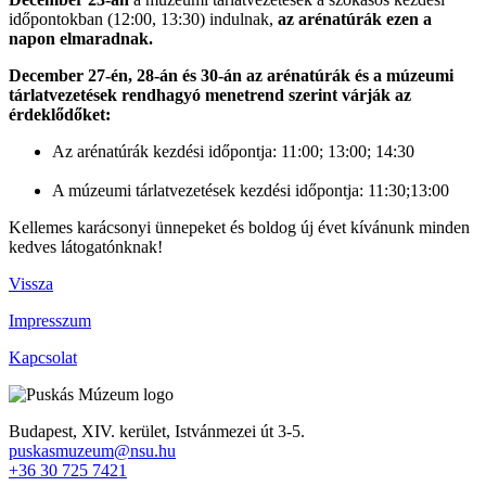
időpontokban (12:00, 13:30) indulnak,
az arénatúrák ezen a
napon elmaradnak.
December 27-én, 28-án és 30-án az arénatúrák és a múzeumi
tárlatvezetések rendhagyó menetrend szerint várják az
érdeklődőket:
Az arénatúrák kezdési időpontja: 11:00; 13:00; 14:30
A múzeumi tárlatvezetések kezdési időpontja: 11:30;13:00
Kellemes karácsonyi ünnepeket és boldog új évet kívánunk minden
kedves látogatónknak!
Vissza
Impresszum
Kapcsolat
Budapest, XIV. kerület,
Istvánmezei út 3-5.
puskasmuzeum@nsu.hu
+36 30 725 7421