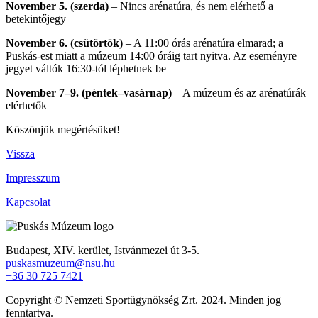
November 5. (szerda)
– Nincs arénatúra, és nem elérhető a
betekintőjegy
November 6. (csütörtök)
– A 11:00 órás arénatúra elmarad; a
Puskás-est miatt a múzeum 14:00 óráig tart nyitva. Az eseményre
jegyet váltók 16:30-tól léphetnek be
November 7–9. (péntek–vasárnap)
– A múzeum és az arénatúrák
elérhetők
Köszönjük megértésüket!
Vissza
Impresszum
Kapcsolat
Budapest, XIV. kerület,
Istvánmezei út 3-5.
puskasmuzeum@nsu.hu
+36 30 725 7421
Copyright © Nemzeti Sportügynökség Zrt. 2024. Minden jog
fenntartva.